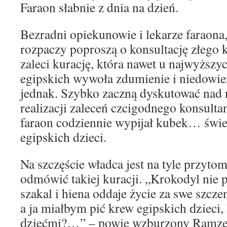
Faraon słabnie z dnia na dzień.
Bezradni opiekunowie i lekarze faraona
rozpaczy poproszą o konsultację złego 
zaleci kurację, która nawet u najwyższ
egipskich wywoła zdumienie i niedowier
jednak. Szybko zaczną dyskutować nad
realizacji zaleceń czcigodnego konsultan
faraon codziennie wypijał kubek… świe
egipskich dzieci.
Na szczęście władca jest na tyle przyto
odmówić takiej kuracji. „Krokodyl nie 
szakal i hiena oddaje życie za swe szczen
a ja miałbym pić krew egipskich ǳieci,
ǳiećmi?…” – powie wzburzony Ramzes,