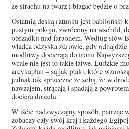
ze strachu na twarz i błagać będzie o pr
Ostatnią deską ratunku jest babiloński 
pustym pokoju, zwrócony na wschód, d
obrządku nad faraonem. Według słów Be
władca odzyska zdrowie, gdy odnajdzie 
modlitwy docierają do tronu Najwyżs
wcale nie jest to takie łatwe. Ludzkie 
arcykapłan – są jak ptaki, które wznosz
jednak tak sprzeczne ze sobą, że w drodz
nawzajem, strącają i spadają z powrotem
dociera do celu.
W iśćie nadzwyczajny sposób, patrząc w
zobaczy cały swój kraj i każdego Egipcj
Zobaczy każdą modlitwę, jak najpierw l