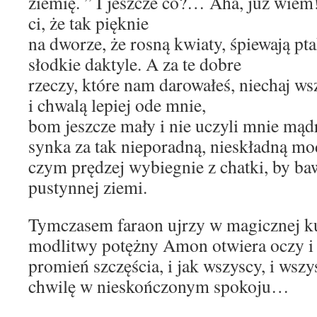
ziemię. ” I jeszcze co?… Aha, już wie
ci, że tak pięknie
na dworze, że rosną kwiaty, śpiewają pt
słodkie daktyle. A za te dobre
rzeczy, które nam darowałeś, niechaj wsz
i chwalą lepiej ode mnie,
bom jeszcze mały i nie uczyli mnie mąd
synka za tak nieporadną, nieskładną mo
czym prędzej wybiegnie z chatki, by ba
pustynnej ziemi.
Tymczasem faraon ujrzy w magicznej kul
modlitwy potężny Amon otwiera oczy i 
promień szczęścia, i jak wszyscy, i wszys
chwilę w nieskończonym spokoju…