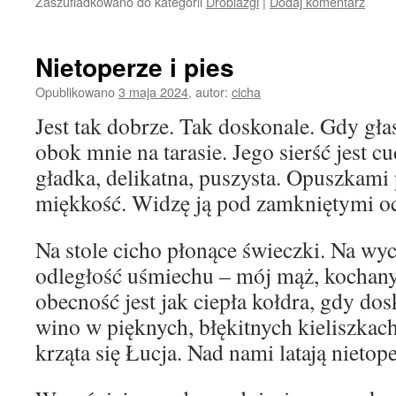
Zaszufladkowano do kategorii
Drobiazgi
|
Dodaj komentarz
Nietoperze i pies
Opublikowano
3 maja 2024
,
autor:
cicha
Jest tak dobrze. Tak doskonale. Gdy gła
obok mnie na tarasie. Jego sierść jest 
gładka, delikatna, puszysta. Opuszkami 
miękkość. Widzę ją pod zamkniętymi oc
Na stole cicho płonące świeczki. Na wyc
odległość uśmiechu – mój mąż, kochany
obecność jest jak ciepła kołdra, gdy do
wino w pięknych, błękitnych kieliszka
krząta się Łucja. Nad nami latają nietope