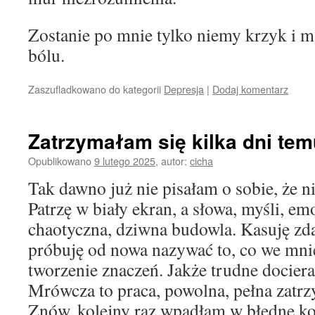
Zostanie po mnie tylko niemy krzyk i 
bólu.
Zaszufladkowano do kategorii
Depresja
|
Dodaj komentarz
Zatrzymałam się kilka dni tem
Opublikowano
9 lutego 2025
,
autor:
cicha
Tak dawno już nie pisałam o sobie, że n
Patrzę w biały ekran, a słowa, myśli, emo
chaotyczna, dziwna budowla. Kasuję zda
próbuję od nowa nazywać to, co we mnie
tworzenie znaczeń. Jakże trudne dociera
Mrówcza to praca, powolna, pełna zatrz
Znów, kolejny raz wpadłam w błędne ko