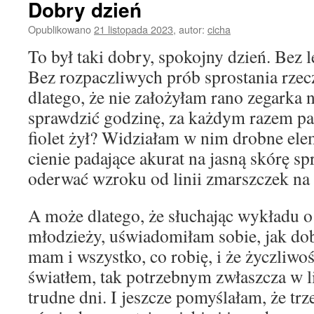
Dobry dzień
Opublikowano
21 listopada 2023
,
autor:
cicha
To był taki dobry, spokojny dzień. Bez 
Bez rozpaczliwych prób sprostania rze
dlatego, że nie założyłam rano zegarka 
sprawdzić godzinę, za każdym razem pa
fiolet żył? Widziałam w nim drobne ele
cienie padające akurat na jasną skórę s
oderwać wzroku od linii zmarszczek na 
A może dlatego, że słuchając wykładu o 
młodzieży, uświadomiłam sobie, jak dob
mam i wszystko, co robię, i że życzliwoś
światłem, tak potrzebnym zwłaszcza w l
trudne dni. I jeszcze pomyślałam, że trz