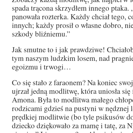
spada trącona skrzydłem innego ptaka. „
panowała rozterka. Każdy chciał tego, c
innych; każdy prosił o własne dobro, nie
szkody bliźniemu.”
Jak smutne to i jak prawdziwe! Chciałob
tym naszym ludzkim losem, nad pragnie
egoizmu i trwogi…
Co się stało z faraonem? Na koniec sw
ujrzał jedną modlitwę, która uniosła się 
Amona. Była to modlitwa małego chłopc
rodzicami gdzieś na pustyni w nędznej 
prędkiej modlitwie (bo tyle psikusów d
dziecko dziękowało za mamę i tatę, za Nil