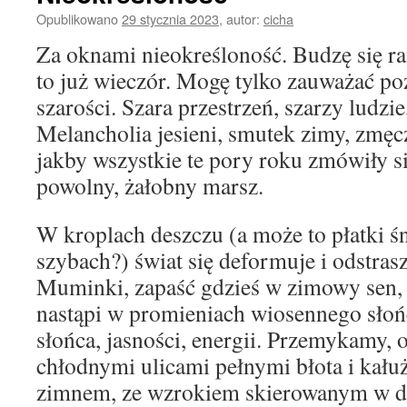
Opublikowano
29 stycznia 2023
,
autor:
cicha
Za oknami nieokreśloność. Budzę się ran
to już wieczór. Mogę tylko zauważać po
szarości. Szara przestrzeń, szarzy ludzie,
Melancholia jesieni, smutek zimy, zmęc
jakby wszystkie te pory roku zmówiły s
powolny, żałobny marsz.
W kroplach deszczu (a może to płatki śn
szybach?) świat się deformuje i odstrasz
Muminki, zapaść gdzieś w zimowy sen,
nastąpi w promieniach wiosennego słoń
słońca, jasności, energii. Przemykamy, o
chłodnymi ulicami pełnymi błota i kałuż
zimnem, ze wzrokiem skierowanym w dó