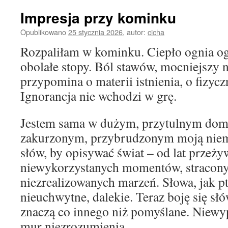
Impresja przy kominku
Opublikowano
25 stycznia 2026
,
autor:
cicha
Rozpaliłam w kominku. Ciepło ognia og
obolałe stopy. Ból stawów, mocniejszy 
przypomina o materii istnienia, o fizyczno
Ignorancja nie wchodzi w grę.
Jestem sama w dużym, przytulnym domu
zakurzonym, przybrudzonym moją niem
słów, by opisywać świat – od lat przeż
niewykorzystanych momentów, stracony
niezrealizowanych marzeń. Słowa, jak pt
nieuchwytne, dalekie. Teraz boję się s
znaczą co innego niż pomyślane. Niew
mur niezrozumienia.