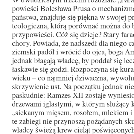
powieści Bolesława Prusa o mechanizm
państwa, znajduje się piękna w swojej p
teologiczna, którą porównać można do b
przypowieści. Cóż się dzieje? Stary fara
chory. Powiada, że nadszedł dla niego c
ziemski padół i wrócić do ojca, boga 
jednak błagają władcę, by poddał się lec
łaskawie się godzi. Rozpoczyna się kura
wieku – co najmniej dziwaczna, wywołu
skrzywienie ust. Na początku jednak nie 
paskudnie: Ramzes XII zostaje wyniesi
drzewami iglastymi, w którym służący k
„siekanym mięsem, rosołem, mlekiem i
te zabiegi nie przynoszą pożądanych sk
władcy świeżą krew cieląt poświęconyc