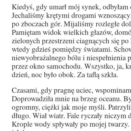
Kiedyś, gdy umarł mój synek, odbyłam 
Jechaliśmy krętymi drogami wznoszący
po zboczach gór. Mijaliśmy rozległe dol
Pamiętam widok wielkich głazów, domó
zielonych przestrzeni ciagnących się p
wtedy gdzieś pomiędzy światami. Scho
niewyobrażalnego bólu i niespełnienia 
przez okno samochodu. Wszystko, ja, k
dzień, noc było obok. Za taflą szkła.
Czasami, gdy pragnę uciec, wspominam
Doprowadziła mnie na brzeg oceanu. By
ogromny, ciężki jak moje myśli. Patrzyl
długo. Wiał wiatr. Fale ryczały niczym d
Krople wody spływały po mojej twarzy.