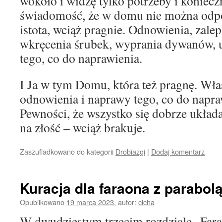
wokoło i widzę tylko potrzeby i koniecz
świadomość, że w domu nie można odp
istota, wciąż pragnie. Odnowienia, zalep
wkręcenia śrubek, wyprania dywanów, 
tego, co do naprawienia.
I Ja w tym Domu, która też pragnę. Wła
odnowienia i naprawy tego, co do napra
Pewności, że wszystko się dobrze układa
na złość – wciąż brakuje.
Zaszufladkowano do kategorii
Drobiazgi
|
Dodaj komentarz
Kuracja dla faraona z parabolą
Opublikowano
19 marca 2023
,
autor:
cicha
W dwudziestym trzecim rozdziale „Fara